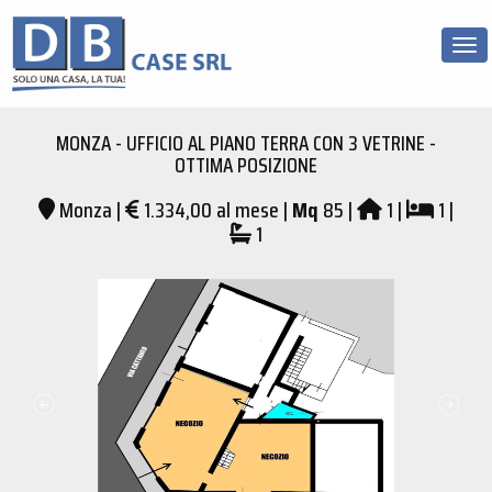
Tog
MONZA - UFFICIO AL PIANO TERRA CON 3 VETRINE -
OTTIMA POSIZIONE
Monza |
1.334,00 al mese |
Mq
85 |
1 |
1 |
1