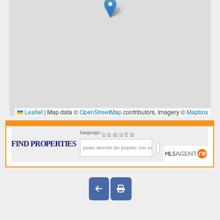
language:
it
es
en
ro
fr
ru
FIND PROPERTIES