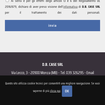
Ai sensi e per gli effetti degli articoli 13 e 6 del Regolamento UE
2016/679, dichiaro di aver preso visione dell’
informativa
di
D.B. CASE SRL
per il trattamento dei dati personali.
D.B. CASE SRL
Via Lecco, 3 - 20900 Monza (MB) - Tel.
039 326295
- Email
info@dbcasesrl.it
Questo sito utilizza cookie tecnici per consentirti una migliore navigazione. Se vuoi
P.I. 10753870962 | REA MB 2554960 | Capitale sociale € 10.000 i.v. |
Privacy
|
OK
Cookies Policy
|
Powered by Cometa Immobiliare
saperne di più
clicca qui
.